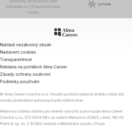
vyhrazena, HEINEKEN Česká
Republika a.s. | Powered by
Alma
Career
Nahlásit nezákonný obsah
Nastavení cookies
Transparentnost
Reklama na portálech Alma Career
Zásady ochrany soukromí
Podmínky používání
© Alma Career Czechia s.r.o. Vizuální podoba webové stránky může být
rovněž předmětem autorských práv třetích stran
Webovou stránku stránku pro klienta vytvořila a provozuje Alma Career
Czechia s.r.o., IČO 26441381, se sídlem Menclova 2538/2, Libeň, 180 00
Praha 8, sp. zn. C 82484 vedená u Městského soudu v Praze.